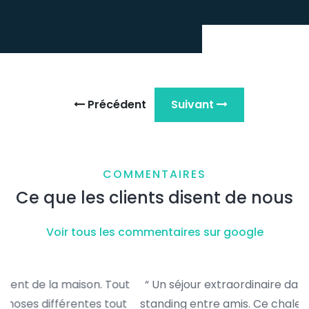
Précédent
Suivant
COMMENTAIRES
Ce que les clients disent de nous
Voir tous les commentaires sur google
ut
“ Un séjour extraordinaire dans ce chalet de haut
"
t
standing entre amis. Ce chalet a tout pour plaire, il